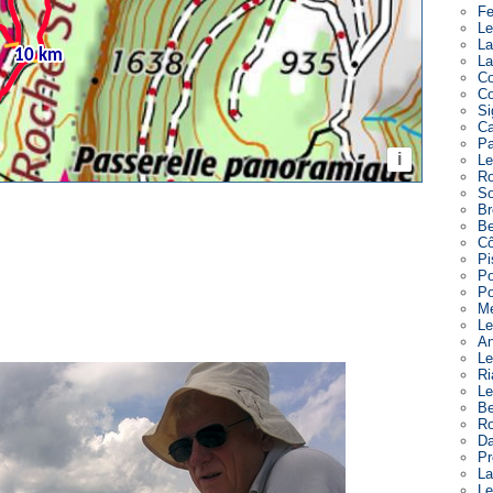
Fe
Le
La
La
Co
Co
Si
Ca
Pa
Le
Ro
So
Br
Be
Cô
Pi
Po
Po
Me
Le
An
Le
Ri
Le
Be
Ro
Da
Pr
La
Le