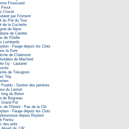
rme Froussard
 Frioul
c Crozet
utaret par Froment
l du Pré du Tour
l de la Cochette
gnal de Nave
bane de Carette
s de l'Oeille
s Lombards
ybon - Fauge depuis les Clots
us la Sure
èche de Chalimont
lvédère de Machiret
te Gy - Lautaret
ssots
inte de Trévignon
rz Teg
rrien
 Pouldu - Sentier des peintres
se du Lanriot
 long du Belon
a de Brigneau
 Grand Pot
c de l'Orient - Pas de la Clé
ybon - Fauge depuis les Clots
rbounouse depuis Roybon
é Pansu
c des prés
 désert de JJR