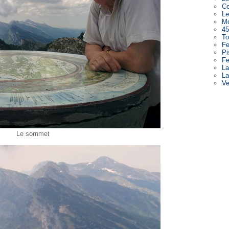
Co
Le
Mo
45
To
Fe
Pi
Fe
La
La
V
Pa
Le sommet