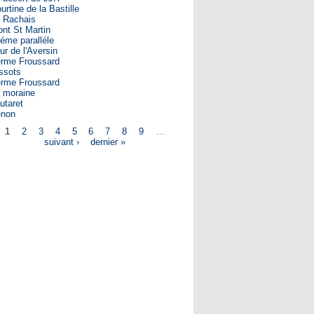
urtine de la Bastille
 Rachais
nt St Martin
éme paralléle
ur de l'Aversin
rme Froussard
ssots
rme Froussard
 moraine
utaret
enon
1
2
3
4
5
6
7
8
9
…
ges
suivant ›
dernier »