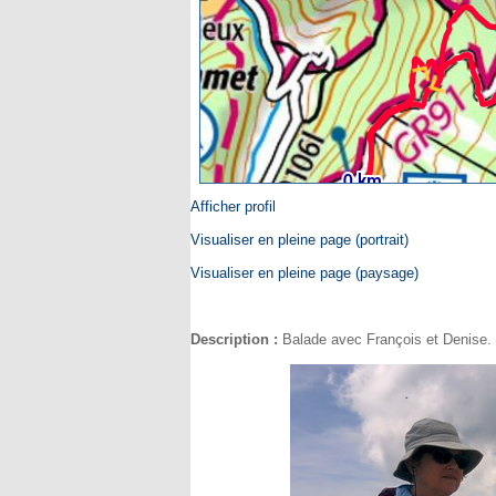
Afficher profil
Visualiser en pleine page (portrait)
Visualiser en pleine page (paysage)
Description :
Balade avec François et Denise.