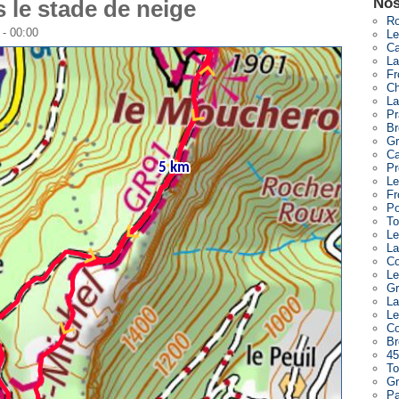
Nos
 le stade de neige
Ro
 - 00:00
Le
Ca
La
Fr
Ch
La
Pr
Br
Gr
Ca
Pr
Le
Fr
Po
To
Le
La
Co
Le
Gr
La
Le
Co
Br
45
To
Gr
Pa