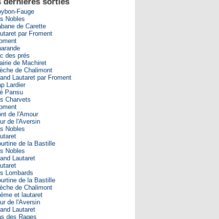
 dernières sorties
ybon-Fauge
s Nobles
bane de Carette
utaret par Froment
oment
arande
c des prés
airie de Machiret
èche de Chalimont
and Lautaret par Froment
p Lardier
é Pansu
s Charvets
oment
nt de l'Amour
ur de l'Aversin
s Nobles
utaret
urtine de la Bastille
s Nobles
and Lautaret
utaret
s Lombards
urtine de la Bastille
èche de Chalimont
éme et lautaret
ur de l'Aversin
and Lautaret
s des Rages