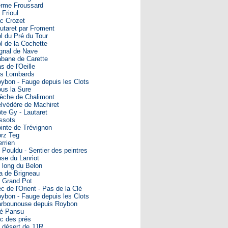
rme Froussard
 Frioul
c Crozet
utaret par Froment
l du Pré du Tour
l de la Cochette
gnal de Nave
bane de Carette
s de l'Oeille
s Lombards
ybon - Fauge depuis les Clots
us la Sure
èche de Chalimont
lvédère de Machiret
te Gy - Lautaret
ssots
inte de Trévignon
rz Teg
rrien
 Pouldu - Sentier des peintres
se du Lanriot
 long du Belon
a de Brigneau
 Grand Pot
c de l'Orient - Pas de la Clé
ybon - Fauge depuis les Clots
rbounouse depuis Roybon
é Pansu
c des prés
 désert de JJR