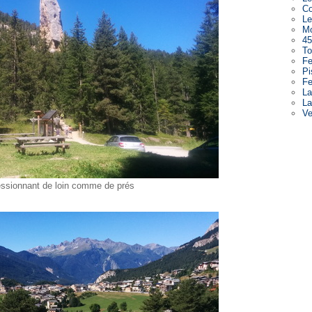
Co
Le
Mo
45
To
Fe
Pi
Fe
La
La
V
Pa
ressionnant de loin comme de prés