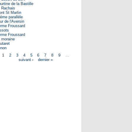
urtine de la Bastille
 Rachais
nt St Martin
éme paralléle
ur de l'Aversin
rme Froussard
ssots
rme Froussard
 moraine
utaret
enon
1
2
3
4
5
6
7
8
9
…
ges
suivant ›
dernier »