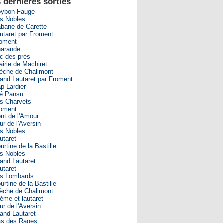
 dernières sorties
ybon-Fauge
s Nobles
bane de Carette
utaret par Froment
oment
arande
c des prés
airie de Machiret
èche de Chalimont
and Lautaret par Froment
p Lardier
é Pansu
s Charvets
oment
nt de l'Amour
ur de l'Aversin
s Nobles
utaret
urtine de la Bastille
s Nobles
and Lautaret
utaret
s Lombards
urtine de la Bastille
èche de Chalimont
éme et lautaret
ur de l'Aversin
and Lautaret
s des Rages