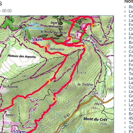
Nos
s
Ro
- 00:00
Le
Ca
La
Fr
Ch
La
Pr
Br
Gr
Ca
Pr
Le
Fr
Po
To
Le
La
Co
Le
Gr
La
Le
Co
Br
45
To
Gr
Pa