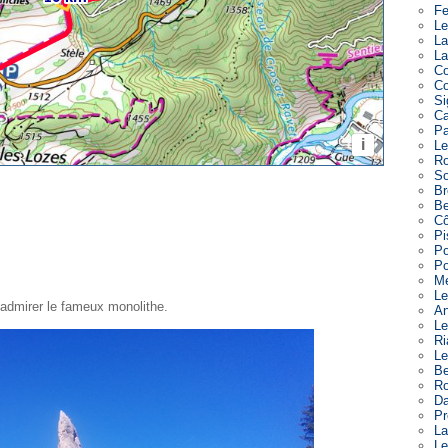
Fe
Le
La
La
Co
Co
Si
Ca
Pa
Le
Ro
So
Br
Be
Cô
Pi
Po
Po
Me
Le
admirer le fameux monolithe.
An
Le
Ri
Le
Be
Ro
Da
Pr
La
Le