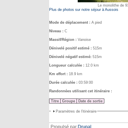
Le monolithe de 93m
Plus de photos sur notre séjour à Aussois
Mode de déplacement :
A pied
Niveau :
C
Massif/Région :
Vanoise
Dénivelé positif estimé :
515m
Dénivelé négatif estimé:
515m
Longueur calculée :
12.0 km
Km effort :
18.9 km
Durée calculée :
03:59:00
Randonnées utilisant cet itinéraire :
Titre
Groupe
Date de sortie
Paramètres de l'itinéraire
Propulsé par
Drupal