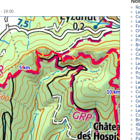
Nos
Ro
 - 19:00
Le
Ca
La
Fr
Ch
La
Pr
Br
Gr
Ca
Pr
Le
Fr
Po
To
Le
La
Co
Le
Gr
La
Le
Co
Br
45
To
Gr
Pa