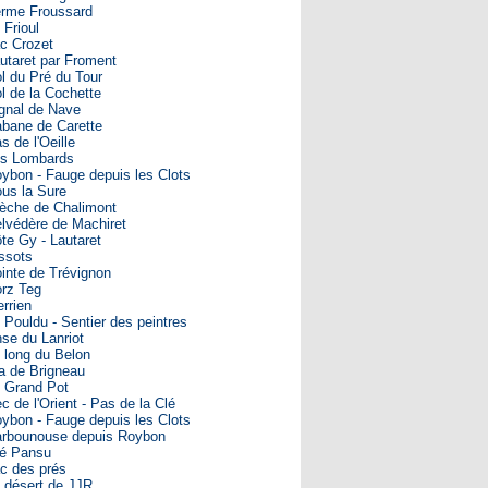
rme Froussard
 Frioul
c Crozet
utaret par Froment
l du Pré du Tour
l de la Cochette
gnal de Nave
bane de Carette
s de l'Oeille
s Lombards
ybon - Fauge depuis les Clots
us la Sure
èche de Chalimont
lvédère de Machiret
te Gy - Lautaret
ssots
inte de Trévignon
rz Teg
rrien
 Pouldu - Sentier des peintres
se du Lanriot
 long du Belon
a de Brigneau
 Grand Pot
c de l'Orient - Pas de la Clé
ybon - Fauge depuis les Clots
rbounouse depuis Roybon
é Pansu
c des prés
 désert de JJR