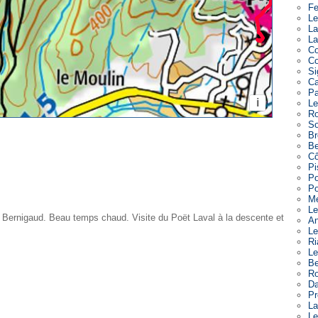
Fe
Le
La
La
Co
Co
Si
Ca
Pa
Le
Ro
So
Br
Be
Cô
Pi
Po
Po
Me
Le
 Bernigaud. Beau temps chaud. Visite du Poët Laval à la descente et
An
Le
Ri
Le
Be
Ro
Da
Pr
La
Le