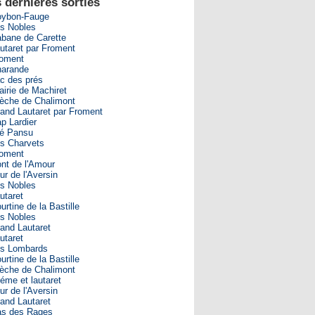
 dernières sorties
ybon-Fauge
s Nobles
bane de Carette
utaret par Froment
oment
arande
c des prés
airie de Machiret
èche de Chalimont
and Lautaret par Froment
p Lardier
é Pansu
s Charvets
oment
nt de l'Amour
ur de l'Aversin
s Nobles
utaret
urtine de la Bastille
s Nobles
and Lautaret
utaret
s Lombards
urtine de la Bastille
èche de Chalimont
éme et lautaret
ur de l'Aversin
and Lautaret
s des Rages