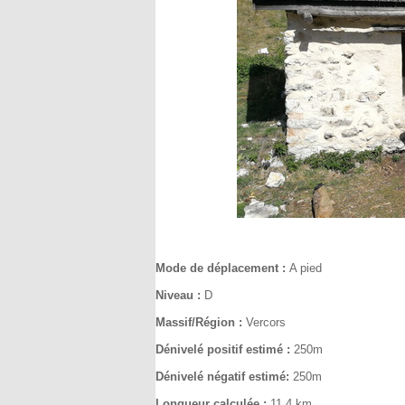
Mode de déplacement :
A pied
Niveau :
D
Massif/Région :
Vercors
Dénivelé positif estimé :
250m
Dénivelé négatif estimé:
250m
Longueur calculée :
11.4 km