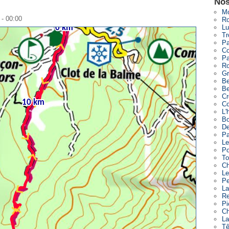
Nos
Mo
 - 00:00
Ro
Lu
Tr
Pa
Co
Pa
Ro
G
Be
Be
Cr
Co
L'
Bo
De
Pa
Le
Po
To
Ch
Le
Pe
La
Re
Pi
Ch
La
Tê