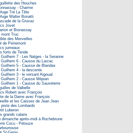
guillette des Houches
onnassay - Charme
fuge Tré La Tête
fuge Walter Bonatti
scade de la Gruvaz
cs Jovet
arion et Bionassay
 mont Truc
llée des Merveilles
l de Peïremont
cs jumeaux
s forts de Tende
 Guilhem 7 - Les Natges - la Seranne
 Guilhem 6 - Causse du Larzac
 Guilhem 5 - Causse de Blandas
 Guilhem 4 - la descente
 Guilhem 3 - le versant Aigoual
 Guilhem 2 - Causse Méjean
 Guilhem 1 - Causse du Sauveterre
guilles de Valbelle
cs Robert avec François
te de la Dame avec François
reille et les Caisses de Jean Jean
 piste des Lombards
tit Luberon
s grands calans
 dimanche après-midi à Rochebrune
rre Cocu - Petouze
rbounouse
t St-Genix