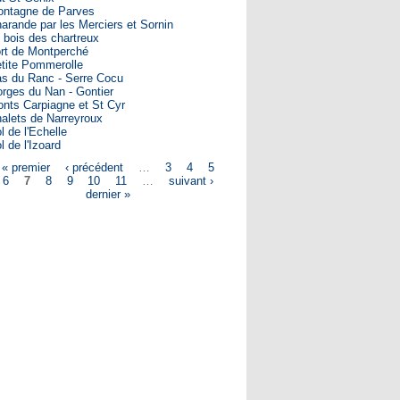
ntagne de Parves
arande par les Merciers et Sornin
 bois des chartreux
rt de Montperché
tite Pommerolle
s du Ranc - Serre Cocu
rges du Nan - Gontier
nts Carpiagne et St Cyr
alets de Narreyroux
l de l'Echelle
l de l'Izoard
« premier
‹ précédent
…
3
4
5
ges
6
7
8
9
10
11
…
suivant ›
dernier »