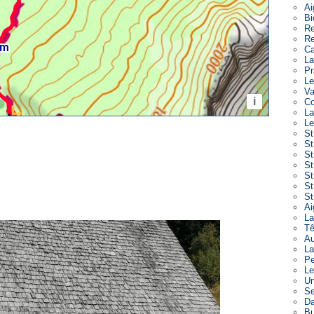
Ai
Bi
Re
Re
Ca
La
Pr
Le
Va
Co
La
Le
St
St
St
St
St
St
St
Ai
La
Tê
Au
La
Pe
Le
Un
Se
Da
Bu