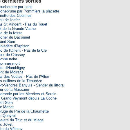
 dernières sorties
ucherotte par Lans
chebrune par Pommiers la placette
nette des Coulmes
ou de l'enfer
s St Vincent - Pas du Touet
l de la Grande Vache
s de la fosse
cher du Baconnet
rand Som
lvédére d'Arpison
c de l'Orient - Pas de la Clé
oix de Crossey
mbe noire
homme mort
is d'Humbligny
nt de Moirans
s des Voûtes - Pas de l'Allier
s collines de la Ténaréze
rt-Vendres Banyuls - Sentier du littoral
ur de la Massane
arande par les Merciers et Sornin
 Grand Veymont depuis La Coche
tit Som
c Merlat
fuge du Pré de la Chaumette
c Queyrel
alets du Truc et du Miage
c Jovet
te du Véleray